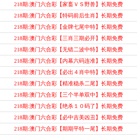
218期:澳门六合彩【家畜ＶＳ野兽】长期免费
218期:澳门六合彩【特码前后生肖】长期免费
218期:澳门六合彩【金牌七尾中特】长期免费
218期:澳门六合彩【三肖三期必开】长期免费
218期:澳门六合彩【无错二波中特】长期免费
218期:澳门六合彩【内幕六码连准】长期免费
218期:澳门六合彩【必出４肖中特】长期免费
218期:澳门六合彩【精准稳杀二尾】长期免费
218期:澳门六合彩【三个半单双中】长期免费
218期:澳门六合彩【绝杀１０码了】长期免费
218期:澳门六合彩【必中吉美凶丑】长期免费
218期:澳门六合彩【期期平特一尾】长期免费