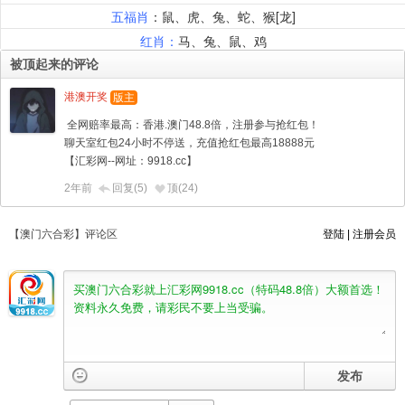
被顶起来的评论
港澳开奖
版主
全网赔率最高：香港.澳门48.8倍，
注册参与抢红包！
聊天室红包24小时不停送，
充值抢红包最高18888元
【汇彩网--网址：9918.cc】
2年前
回复(5)
顶(
24
)
【澳门六合彩】评论区
登陆
|
注册会员
发布