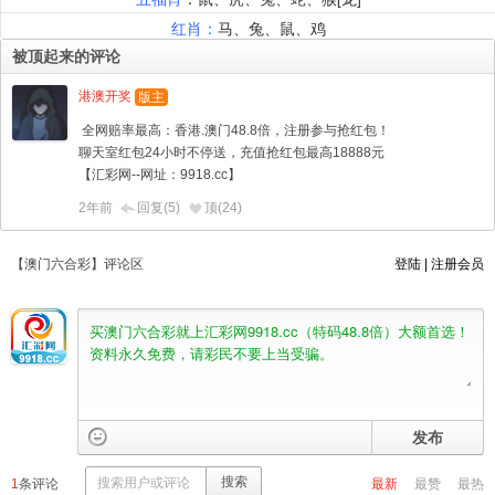
被顶起来的评论
港澳开奖
版主
全网赔率最高：香港.澳门48.8倍，
注册参与抢红包！
聊天室红包24小时不停送，
充值抢红包最高18888元
【汇彩网--网址：9918.cc】
2年前
回复(5)
顶(
24
)
【澳门六合彩】评论区
登陆
|
注册会员
发布
搜索
1
条评论
最新
最赞
最热