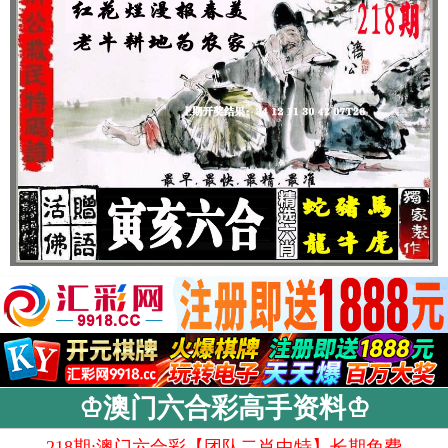
♔澳门六合彩高手资料♔
218期:澳门六合彩【团队二肖中特】长期免费