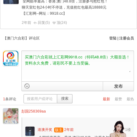
全网赔率最高：香港.澳门48.8倍，
注册参与抢红包！
聊天室红包24小时不停送，
充值抢红包最高18888元
【汇彩网--网址：9918.cc】
2年前
回复(5)
顶(
24
)
【澳门六合彩】评论区
登陆
|
注册会员
发布
搜索
1
条评论
最新
最赞
最热
彭国258369aa
港澳开奖
2年前
1楼
版主