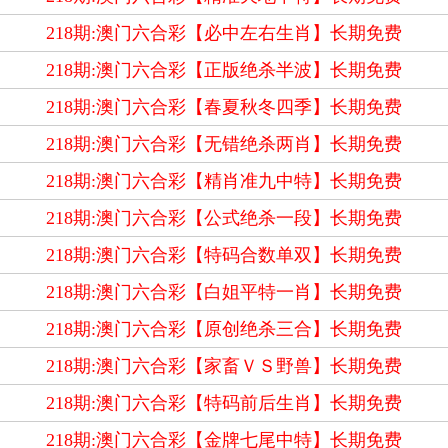
218期:澳门六合彩【必中左右生肖】长期免费
218期:澳门六合彩【正版绝杀半波】长期免费
218期:澳门六合彩【春夏秋冬四季】长期免费
218期:澳门六合彩【无错绝杀两肖】长期免费
218期:澳门六合彩【精肖准九中特】长期免费
218期:澳门六合彩【公式绝杀一段】长期免费
218期:澳门六合彩【特码合数单双】长期免费
218期:澳门六合彩【白姐平特一肖】长期免费
218期:澳门六合彩【原创绝杀三合】长期免费
218期:澳门六合彩【家畜ＶＳ野兽】长期免费
218期:澳门六合彩【特码前后生肖】长期免费
218期:澳门六合彩【金牌七尾中特】长期免费