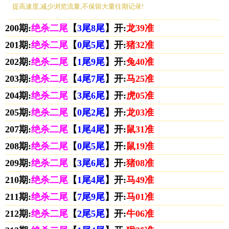
提高速度,减少浏览流量,不保留大量往期记录!
200期:
绝杀二尾
【
3
尾8尾
】开:
龙39准
201期:
绝杀二尾
【
0
尾5尾
】开:
猪32准
202期:
绝杀二尾
【
1
尾9尾
】开:
兔40准
203期:
绝杀二尾
【
4
尾7尾
】开:
马25准
204期:
绝杀二尾
【
3
尾6尾
】开:
虎05准
205期:
绝杀二尾
【
0
尾2尾
】开:
龙03准
207期:
绝杀二尾
【
1
尾4尾
】开:
鼠31准
208期:
绝杀二尾
【
0
尾5尾
】开:
鼠19准
209期:
绝杀二尾
【
3
尾6尾
】开:
猪08准
210期:
绝杀二尾
【
1
尾4尾
】开:
马49准
211期:
绝杀二尾
【
7
尾9尾
】开:
马01准
212期:
绝杀二尾
【
2
尾5尾
】开:
牛06准