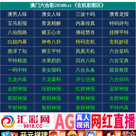
澳门
六合彩20500.cc《玄机彩图区》
澳男人味
澳女人味
三波十码
澳青龙报
宝马彩报
青龙精解
内幕传真
特码诗句
八仙指路
赌王心水
佛祖禁肖
挂牌平特
白姐内幕
神奇八卦
特码玄机
玄机妙语
惠泽了知
狮王平特
凤凰天机
六合皇码
平特精选
水果奶奶
四肖八码
六合宝典
一码中特
美女报码
六合头条
观音救世
九龙内幕
天龙爆料
济公活佛
六合抓码
金财神报
绿财神报
红财神报
蓝财神报
紫财神报
黄财神报
青财神报
女财神报
平财神报
银财神报
发财神报
平特内幕